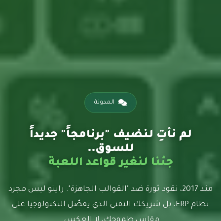
المدونة
لم نأتِ لنضيف "برنامجاً" جديداً
للسوق..
جئنا لنغير قواعد اللعبة
منذ 2017، نقود ثورة ضد "القوالب الجاهزة". رايتو ليس مجرد
نظام ERP، بل شريكك التقني الذي يفصّل التكنولوجيا على
مقاس طموحك، لا العكس.