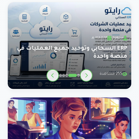
مجهول
١٣‏/٢‏/١٤٤٨ هـ
ERP السحابي وتوحيد جميع العمليات في
منصة واحدة
255 مشاهدة