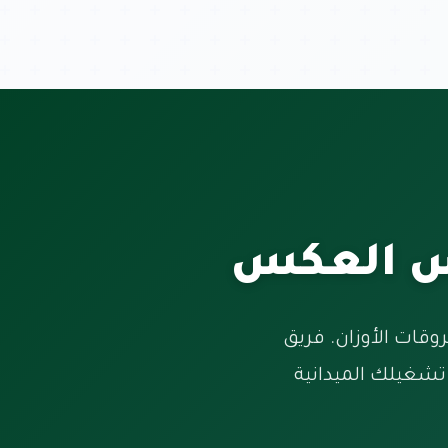
س العكس
قات الأوزان. فريق
تشغيلك الميدانية