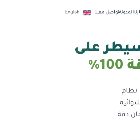
نا
المدونة
تواصل معنا
English
يطر على
1%
 نظام
شوائية
مان دقة