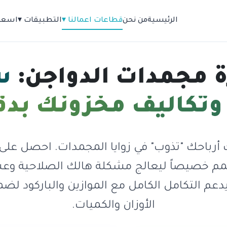
الرئيسية
من نحن
قطاعات اعمالنا ▾
التطبيقات ▾
اسعار
رة مجمدات الدواجن:
س
تكاليف مخزونك بدقة 00
ك أرباحك "تذوب" في زوايا المجمدات. احصل على
 صمم خصيصاً ليعالج مشكلة هالك الصلاحية وع
يدعم التكامل الكامل مع الموازين والباركود لض
الأوزان والكميات.