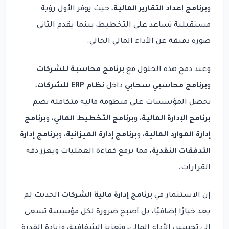
و
برنامج إعداد التقارير المالية
، حيث يوفر الأول رؤية
مستقبلية تساعد على التخطيط، بينما يقدم الثاني
صورة دقيقة عن الأداء المالي الحالي.
وعند دمج هذه الحلول مع
برنامج محاسبة للشركات
و
برنامج محاسبي سحابي
داخل
نظام ERP للشركات
،
تحصل المؤسسات على منظومة مالية متكاملة تضم
برنامج الإدارة المالية
، و
برنامج التخطيط المالي
، و
برنامج
إدارة الموارد المالية
، و
برنامج إدارة الميزانية
، و
برنامج إدارة
التدفقات النقدية
، مما يرفع كفاءة العمليات ويعزز دقة
القرارات.
إن الاستثمار في
برنامج إدارة مالية الشركات
الحديث لم
يعد خيارًا إضافيًا، بل أصبح ضرورة لكل مؤسسة تسعى
إلى تحسين الأداء المالي، وتعزيز الشفافية، وزيادة القدرة