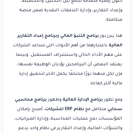
حلول رقمية متقدمة تجمع بين التحليل، والتخطيط،
وإعداد التقارير، وإدارة التدفقات النقدية ضمن منصة
متكاملة.
هنا يبرز دور
برنامج التنبؤ المالي
و
برنامج إعداد التقارير
المالية
باعتبارهما من أهم الأدوات التي تساعد الشركات
على فهم الأداء الحالي واستشراف المستقبل. وبينما
يعتقد البعض أن البرنامجين يؤديان الوظيفة نفسها،
فإن لكل منهما دورًا مختلفًا يكمل الآخر لتحقيق إدارة
مالية أكثر كفاءة.
ومع تطور
برنامج الإدارة المالية
وظهور
برنامج محاسبي
سحابي
متكامل مع
نظام ERP للشركات
، أصبح بإمكان
المؤسسات دمج عمليات المحاسبة، وإدارة الميزانيات،
والتنبؤات المالية، وإعداد التقارير في نظام واحد يدعم