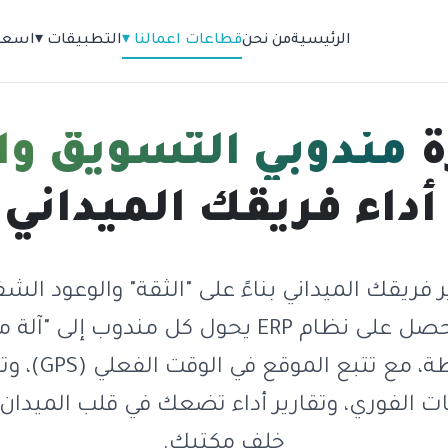
الرئيسية
من نحن
قطاعات اعمالنا ▾
التطبيقات ▾
اسعار
ة
مندوبي التسويق وا
ء فريقك الميداني بدقة
ير فريقك الميداني بناءً على "الثقة" والوعود الش
فقط. احصل على نظام ERP يحول كل مندوب إلى "
منضبطة، مع تتبع المو
ت الفوري، وتقارير أداء تضعك في قلب الميدان
خلف مكتبك.