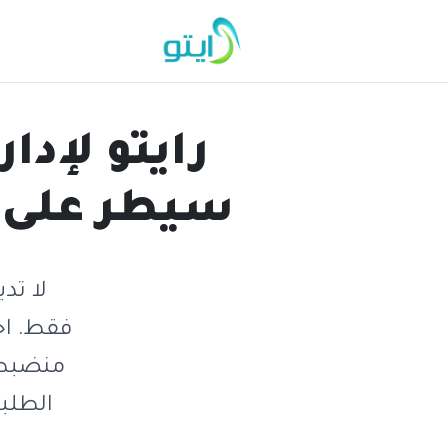
رايتو لإدار
سيطر على أدا
لا تد
الطلبا