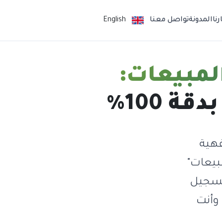
نا
المدونة
تواصل معنا
English
لمبيعات:
 100%
فهية
آلة مبيعات"
قع في الوقت الفعلي (GPS)، وتسجيل
 وأنت