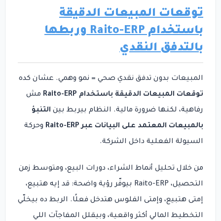
توقعات المبيعات الدقيقة
باستخدام Raito-ERP وربطها
بالتدفق النقدي
المبيعات بدون تدفق نقدي صحي = نمو وهمي. عشان كده
توقعات المبيعات الدقيقة باستخدام Raito-ERP
مش
رفاهية، لكنها ضرورة مالية. النظام بيربط بين
التنبؤ
بالمبيعات المعتمد على البيانات عبر Raito-ERP
وحركة
السيولة الفعلية داخل الشركة.
من خلال تحليل أنماط الشراء، دورات البيع، ومتوسط زمن
التحصيل، Raito-ERP بيوفّر رؤية واضحة: قد إيه هتبيع،
إمتى هتبيع، وإمتى الفلوس هتدخل فعلًا. الربط ده بيخلّي
التخطيط المالي أكثر واقعية، وبيقلل المفاجآت اللي