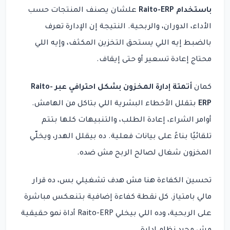
باستخدام Raito-ERP
علشان يصنف المنتجات حسب
الأداء، الدوران، والربحية. النتيجة إن الإدارة تعرف
بالضبط إيه اللي يستحق التخزين المكثف، وإيه اللي
محتاج إعادة تسعير أو حتى إيقاف.
كمان
أتمتة إدارة المخزون بشكل احترافي عبر Raito-
ERP
بتقلل الأخطاء البشرية اللي بتاكل من الهامش.
أوامر الشراء، إعادة الطلب، والتنبيهات كلها بتتم
تلقائيًا بناءً على بيانات فعلية. ده بيقلل الهدر، ويخلّي
المخزون شغال لصالح الربح مش ضده.
تحسين الكفاءة هنا مش هدف تشغيلي بس، ده قرار
مالي بامتياز. كل نقطة كفاءة إضافية بتنعكس مباشرة
على الربحية، وده اللي بيخلي Raito-ERP أداة نمو حقيقية