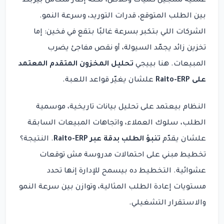
عملية تسجيل كميات وخلاص، لكنه إطار متكامل بيربط
بين الطلب المتوقع، قدرات التوريد، وسرعة النمو.
الشركات اللي بتكبر بسرعة غالبًا بتقع في فخين: إما
تخزين زائد يجمّد السيولة، أو نقص مفاجئ يضرب
المبيعات. هنا بييجي
تحليل المخزون المتقدم المعتمد
على Raito-ERP
علشان يغيّر قواعد اللعبة.
النظام بيعتمد على تحليل بيانات تاريخية، موسمية
الطلب، سلوك العملاء، واتجاهات المبيعات السابقة
علشان يقدّم
تنبؤ الطلب بدقة عبر Raito-ERP
. النتيجة؟
تخطيط مبني على احتمالات مدروسة مش توقعات
عشوائية. التخطيط ده بيسمح للإدارة إنها تحدد
مستويات إعادة الطلب المثالية، وتوازن بين سرعة النمو
والاستقرار التشغيلي.